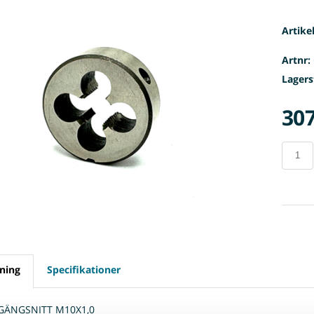
Artike
Artnr:
Lagers
307
ning
Specifikationer
 GÄNGSNITT M10X1,0