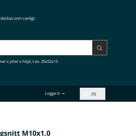
skickas som vanligt.
ner x ytter x höjd, t.ex. 25x52x15
Logga in
(0)
gsnitt M10x1,0