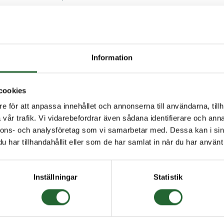
: Völkel V-COIL
 köpt denna produkten har även köpt
Information
cookies
e för att anpassa innehållet och annonserna till användarna, tillh
vår trafik. Vi vidarebefordrar även sådana identifierare och anna
nnons- och analysföretag som vi samarbetar med. Dessa kan i sin
har tillhandahållit eller som de har samlat in när du har använt 
Inställningar
Statistik
10x1 LÅS
Mutter M10x1
Fjädran
0x1 LÅS
Mutter M10x1
Fjädrand
Härdat st
14mm
I lager
I lager