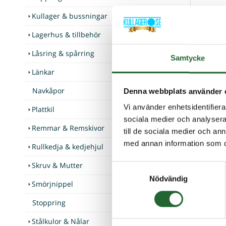
Fabrikat
Kullager & bussningar
Lagerhus & tillbehör
Låsring & spårring
Kunder som
Samtycke
Länkar
Navkåpor
Denna webbplats använder 
Vi använder enhetsidentifierar
Plattkil
sociala medier och analysera 
Remmar & Remskivor
till de sociala medier och a
med annan information som du 
Rullkedja & kedjehjul
Skruv & Mutter
Samtyckesval
Nödvändig
Smörjnippel
Mutter M
Mutter M1
Stoppring
Stålkulor & Nålar
I lager