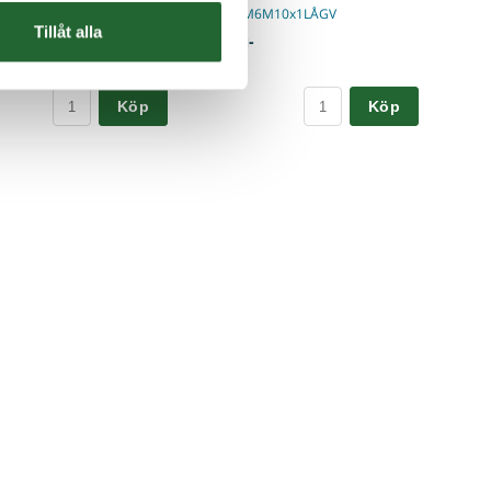
FRP3x14
Art nr. M6M10x1LÅGV
Tillåt alla
-
37,50 :-
Köp
Köp