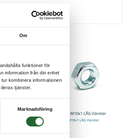
Om
andahålla funktioner för
n information från din enhet
 tur kombinera informationen
deras tjänster.
Marknadsföring
de rörpinne 3x14
Mutter M10x1 LÅG Vänster
e rörpinneDIN1481 / ISO 8752
Mutter M10x1 LÅG Vänster
ål d1 (håltol. H12): 3mml:
I lager