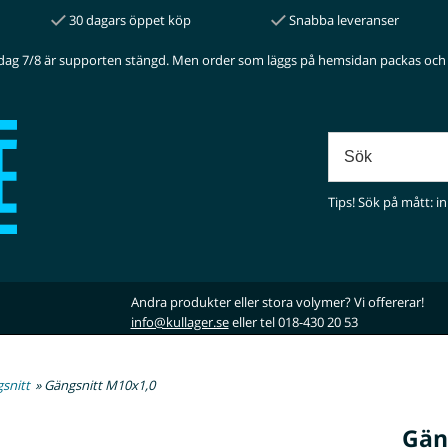
30 dagars öppet köp
Snabba leveranser
dag 7/8 är supporten stängd. Men order som läggs på hemsidan packas och 
Tips! Sök på mått: in
Andra produkter eller stora volymer? Vi offererar!
info@kullager.se
eller tel 018-430 20 53
snitt
» Gängsnitt M10x1,0
Gän