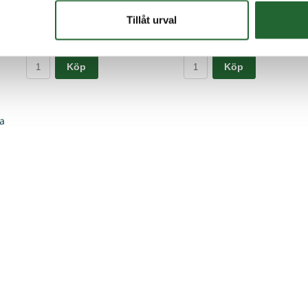
6M10x1L
Art nr. M6M10x1
Art nr. 
Tillåt urval
12,50 :-
12,50 :
Köp
Köp
a