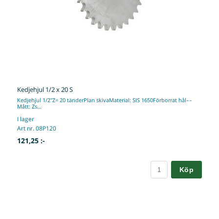
Kedjehjul 1/2 x 20 S
Kedjehjul 1/2"Z= 20 tänderPlan skivaMaterial: SIS 1650Förborrat hål––
Mått: Zs...
I lager
Art nr. 08P120
121,25 :-
Köp