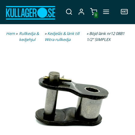
0
Hem
»
Rullkedja &
»
Kedjelås & länk till
» Böjd länk nr12 08B1
kedjehjul
Witra rullkedja
1/2" SIMPLEX