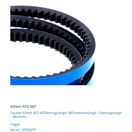
Kilrem XPZ 687
Tandad kilrem XPZ 687Delningslängd: 687mmInnerlängd = Delningslängd
- 38mmYtt...
I lager
Art nr. XPZ687P